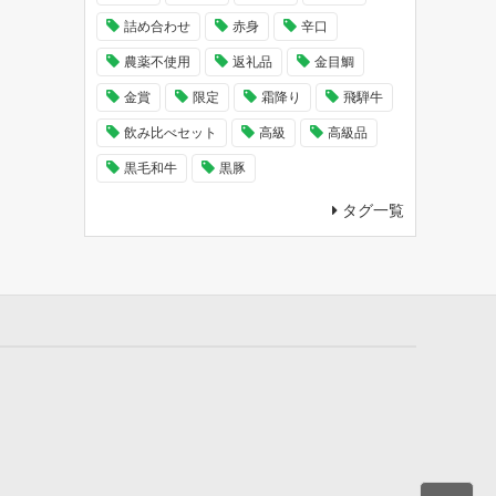
詰め合わせ
赤身
辛口
農薬不使用
返礼品
金目鯛
金賞
限定
霜降り
飛騨牛
飲み比べセット
高級
高級品
黒毛和牛
黒豚
タグ一覧