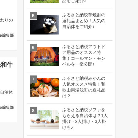
品をご紹介♪
ふるさと納税芋焼酎の
わりの
返礼品まとめ！人気の
自治体をご紹介♪
fe編集部
ふるさと納税アウトド
ア用品のオススメ特
集！コールマン・モン
毛和牛
ベルを一挙公開♪
ふるさと納税みかんの
人気オススメ特集！和
歌山県湯浅町の返礼品
自治体
は？
fe編集部
ふるさと納税ソファを
もらえる自治体は？1人
掛け・2人掛け・3人掛
けも♪