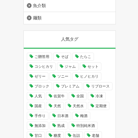
魚介類
麺類
人気タグ
ご贈答用
そば
たらこ
コシヒカリ
ジャム
セット
ゼリー
ソニー
ヒノヒカリ
ブロック
プレミアム
リブロース
人気
佐賀牛
全国
冷凍
国産
天然
天然水
定期便
手作り
日本酒
梅酒
無添加
熟成
特別純米酒
甘口
糖度
缶詰
老舗