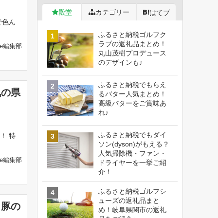
殿堂
カテゴリー
はてブ
で色ん
ふるさと納税ゴルフク
ラブの返礼品まとめ！
fe編集部
丸山茂樹プロデュース
のデザインも♪
ふるさと納税でもらえ
気の県
るバター人気まとめ！
高級バターをご賞味あ
れ♪
ふるさと納税でもダイ
！ 特
ソン(dyson)がもえる？
人気掃除機・ファン・
fe編集部
ドライヤーを一挙ご紹
介！
ふるさと納税ゴルフシ
ューズの返礼品まと
コ豚の
め！岐阜県関市の返礼