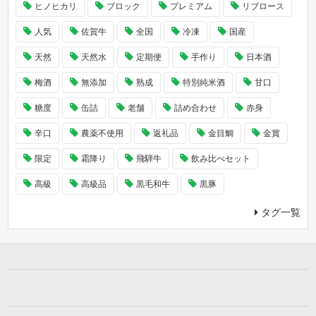
ヒノヒカリ
ブロック
プレミアム
リブロース
人気
佐賀牛
全国
冷凍
国産
天然
天然水
定期便
手作り
日本酒
梅酒
無添加
熟成
特別純米酒
甘口
糖度
缶詰
老舗
詰め合わせ
赤身
辛口
農薬不使用
返礼品
金目鯛
金賞
限定
霜降り
飛騨牛
飲み比べセット
高級
高級品
黒毛和牛
黒豚
タグ一覧