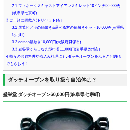
2.1
フィネックスキャストアイアンスキレット10インチ90,000円
(岐阜県七宗町)
3
ご一緒に鍋敷き(トリペット)も♪
3.1
尾鷲ヒノキの鍋敷き&選べる材の鍋敷きセット10,000円(三重県
紀北町)
3.2
caraco鍋敷き10,000円(大阪府貝塚市)
3.3
岩谷堂くらしな丸型巾着11,000円(岩手県奥州市)
4
熱々のお肉料理や煮込み料理にも♪ダッチオーブンをふるさと納税
でもらおう！
ダッチオーブンを取り扱う自治体は？
盛栄堂 ダッチオーブン60,000円(岐阜県七宗町)