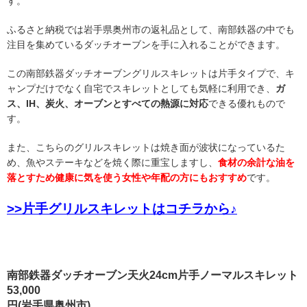
す。
ふるさと納税では岩手県奥州市の返礼品として、南部鉄器の中でも
注目を集めているダッチオーブンを手に入れることができます。
この南部鉄器ダッチオーブングリルスキレットは片手タイプで、キ
ャンプだけでなく自宅でスキレットとしても気軽に利用でき、
ガ
ス、IH、炭火、オーブンとすべての熱源に対応
できる優れもので
す。
また、こちらのグリルスキレットは焼き面が波状になっているた
め、魚やステーキなどを焼く際に重宝しますし、
食材の余計な油を
落とすため健康に気を使う女性や年配の方にもおすすめ
です。
>>片手グリルスキレットはコチラから♪
南部鉄器ダッチオーブン天火24cm片手ノーマルスキレット
53,000
円(岩手県奥州市)