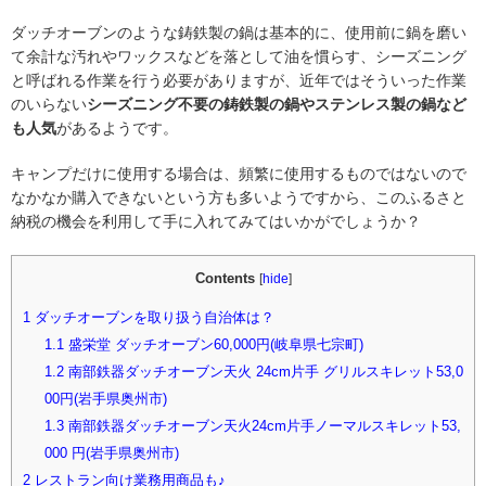
ダッチオーブンのような鋳鉄製の鍋は基本的に、使用前に鍋を磨い
て余計な汚れやワックスなどを落として油を慣らす、シーズニング
と呼ばれる作業を行う必要がありますが、近年ではそういった作業
のいらない
シーズニング不要の鋳鉄製の鍋やステンレス製の鍋など
も人気
があるようです。
キャンプだけに使用する場合は、頻繁に使用するものではないので
なかなか購入できないという方も多いようですから、このふるさと
納税の機会を利用して手に入れてみてはいかがでしょうか？
Contents
[
hide
]
1
ダッチオーブンを取り扱う自治体は？
1.1
盛栄堂 ダッチオーブン60,000円(岐阜県七宗町)
1.2
南部鉄器ダッチオーブン天火 24cm片手 グリルスキレット53,0
00円(岩手県奥州市)
1.3
南部鉄器ダッチオーブン天火24cm片手ノーマルスキレット53,
000 円(岩手県奥州市)
2
レストラン向け業務用商品も♪