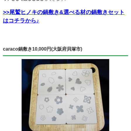
>>尾鷲ヒノキの鍋敷き&選べる材の鍋敷きセット
はコチラから♪
caraco鍋敷き10,000円(大阪府貝塚市)