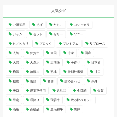
人気タグ
ご贈答用
そば
たらこ
コシヒカリ
ジャム
セット
ゼリー
ソニー
ヒノヒカリ
ブロック
プレミアム
リブロース
人気
佐賀牛
全国
冷凍
国産
天然
天然水
定期便
手作り
日本酒
梅酒
無添加
熟成
特別純米酒
甘口
糖度
缶詰
老舗
詰め合わせ
赤身
辛口
農薬不使用
返礼品
金目鯛
金賞
限定
霜降り
飛騨牛
飲み比べセット
高級
高級品
黒毛和牛
黒豚