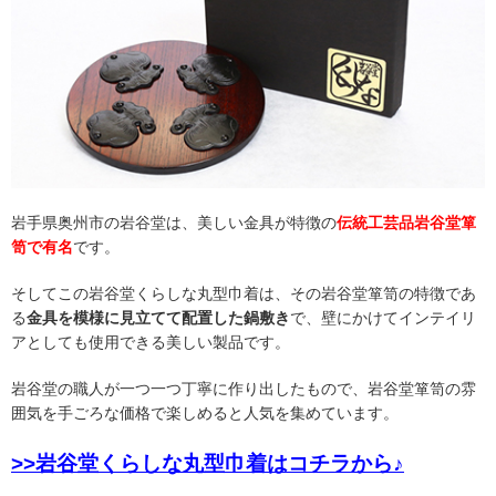
岩手県奥州市の岩谷堂は、美しい金具が特徴の
伝統工芸品岩谷堂箪
笥で有名
です。
そしてこの岩谷堂くらしな丸型巾着は、その岩谷堂箪笥の特徴であ
る
金具を模様に見立てて配置した鍋敷き
で、壁にかけてインテイリ
アとしても使用できる美しい製品です。
岩谷堂の職人が一つ一つ丁寧に作り出したもので、岩谷堂箪笥の雰
囲気を手ごろな価格で楽しめると人気を集めています。
>>岩谷堂くらしな丸型巾着はコチラから♪