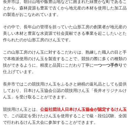
長井市は、朝日山地や飯豊山地などに囲まれた緑豊かな町であるこ
とから、森林資源も豊富で古くから地元産の木材を使用した加工品
の製造がおこなわれています。
その中で、長年山の管理を担っていた山形工房の創業者が地元産の
美しい木材と豊富な水資源で社会貢献できる事業を起こしたいとた
作られたのが山形工房のけん玉です。
この山形工房のけん玉に対するこだわりは、熟練した職人の目と手
で本格派使用のけん玉を製造することで、競技の際に多くの種類の
技ができるように、精度と品質にこだわり丁寧に
一つ一つ手作り
で
仕上げています。
長井市ではこの競技用けん玉をふるさと納税の返礼品としても提供
しており、日本けん玉協会公認の競技用けん玉「長井オリジナルけ
ん玉」を受け取ることができます。
競技用けん玉とは、
公益社団法人日本けん玉協会が認定するけん玉
で、この認定を受けたけん玉を使用することで級・段位試験、全国
で行われるけん玉大会に参加することができます。