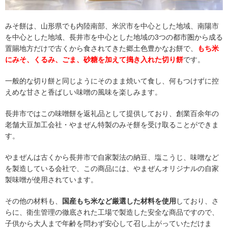
みそ餅は、山形県でも内陸南部、米沢市を中心とした地域、南陽市
を中心とした地域、長井市を中心とした地域の3つの都市圏から成る
置賜地方だけで古くから食されてきた郷土色豊かなお餅で、
もち米
にみそ、くるみ、ごま、砂糖を加えて搗き入れた切り餅
です。
一般的な切り餅と同じようにそのまま焼いて食し、何もつけずに控
えめな甘さと香ばしい味噌の風味を楽しみます。
長井市ではこの味噌餅を返礼品として提供しており、創業百余年の
老舗大豆加工会社・やまぜん特製のみそ餅を受け取ることができま
す。
やまぜんは古くから長井市で自家製法の納豆、塩こうじ、味噌など
を製造している会社で、この商品には、やまぜんオリジナルの自家
製味噌が使用されています。
その他の材料も、
国産もち米など厳選した材料を使用
しており、さ
らに、衛生管理の徹底された工場で製造した安全な商品ですので、
子供から大人まで年齢を問わず安心して召し上がっていただけま