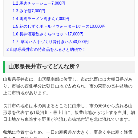
1.2
馬肉チャーシュー7,000円
1.3
みそ餅7,000円
1.4
馬肉ラーメン肉まん7,000円
1.5
花のしずくボトルドウォーター1ケース10,000円
1.6
長井酒蔵飲みくらべセット17,000円
1.7
草岡ハム手づくり骨付きハム40,000円
2
山形県長井市の特産品をふるさと納税で！
山形県長井市ってどんな所？
山形県長井市は、山形県南部に位置し、市の北西には大朝日岳があ
り、市域の西側半分は朝日山地で占められ、市の東部の長井盆地の
上に市街地があります。
長井市の地名は水の集まるところに由来し、市の東側から流れる山
形県を代表する1級河川・最上川に、飯豊山地から北上する白川、朝
日山地から東進する野川が合流し市街地付近を北に流れています。
盆地
に位置するため、一日の寒暖差が大きく、夏暑く冬は寒く降雪