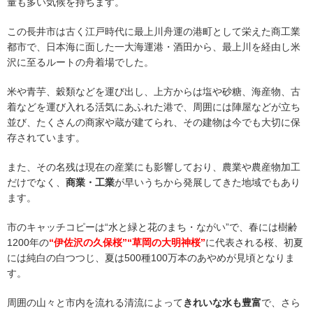
量も多い気候を持ちます。
この長井市は古く江戸時代に最上川舟運の港町として栄えた商工業
都市で、日本海に面した一大海運港・酒田から、最上川を経由し米
沢に至るルートの舟着場でした。
米や青芋、穀類などを運び出し、上方からは塩や砂糖、海産物、古
着などを運び入れる活気にあふれた港で、周囲には陣屋などが立ち
並び、たくさんの商家や蔵が建てられ、その建物は今でも大切に保
存されています。
また、その名残は現在の産業にも影響しており、農業や農産物加工
だけでなく、
商業・工業
が早いうちから発展してきた地域でもあり
ます。
市のキャッチコピーは“水と緑と花のまち・ながい”で、春には樹齢
1200年の
“伊佐沢の久保桜”“草岡の大明神桜”
に代表される桜、初夏
には純白の白つつじ、夏は500種100万本のあやめが見頃となりま
す。
周囲の山々と市内を流れる清流によって
きれいな水も豊富
で、さら