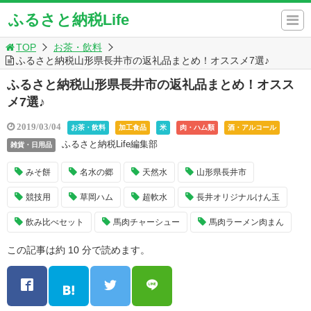
ふるさと納税Life
TOP
お茶・飲料
ふるさと納税山形県長井市の返礼品まとめ！オススメ7選♪
ふるさと納税山形県長井市の返礼品まとめ！オスス
メ7選♪
2019/03/04
お茶・飲料
加工食品
米
肉・ハム類
酒・アルコール
ふるさと納税Life編集部
雑貨・日用品
みそ餅
名水の郷
天然水
山形県長井市
競技用
草岡ハム
超軟水
長井オリジナルけん玉
飲み比べセット
馬肉チャーシュー
馬肉ラーメン肉まん
この記事は約 10 分で読めます。