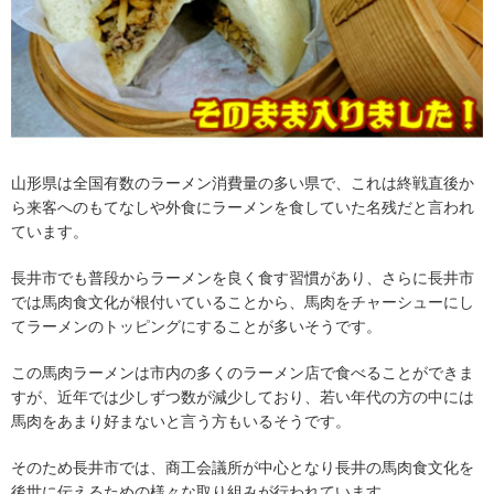
山形県は全国有数のラーメン消費量の多い県で、これは終戦直後か
ら来客へのもてなしや外食にラーメンを食していた名残だと言われ
ています。
長井市でも普段からラーメンを良く食す習慣があり、さらに長井市
では馬肉食文化が根付いていることから、馬肉をチャーシューにし
てラーメンのトッピングにすることが多いそうです。
この馬肉ラーメンは市内の多くのラーメン店で食べることができま
すが、近年では少しずつ数が減少しており、若い年代の方の中には
馬肉をあまり好まないと言う方もいるそうです。
そのため長井市では、商工会議所が中心となり長井の馬肉食文化を
後世に伝えるための様々な取り組みが行われています。