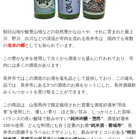
朝日山地や飯豊山地などの自然豊かな山々や、それに育まれた最上
川、野川、白川などの清流が市内を流れる長井市は、国内でも有数
の
名水の郷
としても知られています。
この豊かな水を使用して古くから酒造りも盛んに行われており、市
内には多くの酒造があります。
長井市ではこの酒造のお酒を返礼品として提供しており、この返礼
品では、長井市にある3つの酒造のお酒をセットにした、長井酒蔵飲
みくらべセットを受け取ることができます。
この商品は、山形県内で限定栽培された貴重な酒造好適米“羽生
誉”を使用した、優しい香り、ほど良い甘み、しっかりとした旨味、
バランスの良い酸味で飲みやすい
“純米吟醸・惣邑”
、酒造好適米
100％使用、どんな料理にも合う定番のお酒
“純米酒・磐城寿”
、長
井市の黒獅子をラベルにデザインした、飲みやすくコシがある
“特別
純米酒・黒獅子の里長井”
の
3種のお酒がセット
になっており、ご自