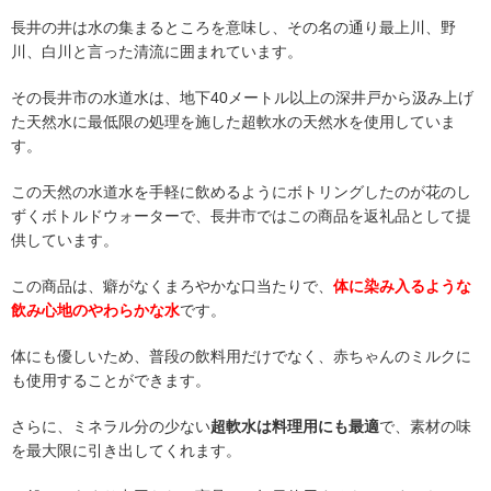
長井の井は水の集まるところを意味し、その名の通り最上川、野
川、白川と言った清流に囲まれています。
その長井市の水道水は、地下40メートル以上の深井戸から汲み上げ
た天然水に最低限の処理を施した超軟水の天然水を使用していま
す。
この天然の水道水を手軽に飲めるようにボトリングしたのが花のし
ずくボトルドウォーターで、長井市ではこの商品を返礼品として提
供しています。
この商品は、癖がなくまろやかな口当たりで、
体に染み入るような
飲み心地のやわらかな水
です。
体にも優しいため、普段の飲料用だけでなく、赤ちゃんのミルクに
も使用することができます。
さらに、ミネラル分の少ない
超軟水は料理用にも最適
で、素材の味
を最大限に引き出してくれます。