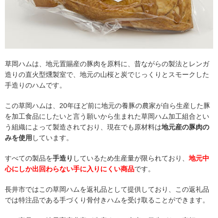
草岡ハムは、地元置賜産の豚肉を原料に、昔ながらの製法とレンガ
造りの直火型燻製室で、地元の山桜と炭でじっくりとスモークした
手造りのハムです。
この草岡ハムは、20年ほど前に地元の養豚の農家が自ら生産した豚
を加工食品にしたいと言う願いから生まれた草岡ハム加工組合とい
う組織によって製造されており、現在でも原材料は
地元産の豚肉の
みを使用
しています。
すべての製品を
手造り
しているため生産量が限られており、
地元中
心にしか出回わらない手に入りにくい商品
です。
長井市ではこの草岡ハムを返礼品として提供しており、この返礼品
では特注品である手づくり骨付きハムを受け取ることができます。