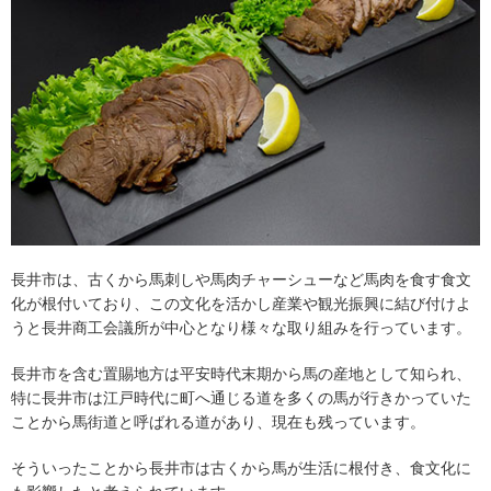
長井市は、古くから馬刺しや馬肉チャーシューなど馬肉を食す食文
化が根付いており、この文化を活かし産業や観光振興に結び付けよ
うと長井商工会議所が中心となり様々な取り組みを行っています。
長井市を含む置賜地方は平安時代末期から馬の産地として知られ、
特に長井市は江戸時代に町へ通じる道を多くの馬が行きかっていた
ことから馬街道と呼ばれる道があり、現在も残っています。
そういったことから長井市は古くから馬が生活に根付き、食文化に