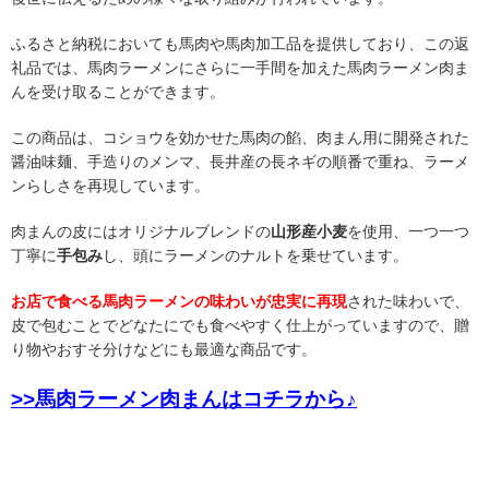
ふるさと納税においても馬肉や馬肉加工品を提供しており、この返
礼品では、馬肉ラーメンにさらに一手間を加えた馬肉ラーメン肉ま
んを受け取ることができます。
この商品は、コショウを効かせた馬肉の餡、肉まん用に開発された
醤油味麺、手造りのメンマ、長井産の長ネギの順番で重ね、ラーメ
ンらしさを再現しています。
肉まんの皮にはオリジナルブレンドの
山形産小麦
を使用、一つ一つ
丁寧に
手包み
し、頭にラーメンのナルトを乗せています。
お店で食べる馬肉ラーメンの味わいが忠実に再現
された味わいで、
皮で包むことでどなたにでも食べやすく仕上がっていますので、贈
り物やおすそ分けなどにも最適な商品です。
>>馬肉ラーメン肉まんはコチラから♪