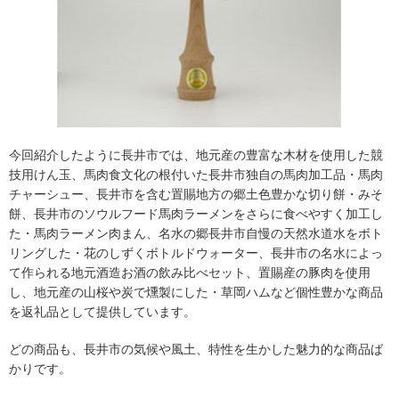
今回紹介したように長井市では、地元産の豊富な木材を使用した競
技用けん玉、馬肉食文化の根付いた長井市独自の馬肉加工品・馬肉
チャーシュー、長井市を含む置賜地方の郷土色豊かな切り餅・みそ
餅、長井市のソウルフード馬肉ラーメンをさらに食べやすく加工し
た・馬肉ラーメン肉まん、名水の郷長井市自慢の天然水道水をボト
リングした・花のしずくボトルドウォーター、長井市の名水によっ
て作られる地元酒造お酒の飲み比べセット、置賜産の豚肉を使用
し、地元産の山桜や炭で燻製にした・草岡ハムなど個性豊かな商品
を返礼品として提供しています。
どの商品も、長井市の気候や風土、特性を生かした魅力的な商品ば
かりです。