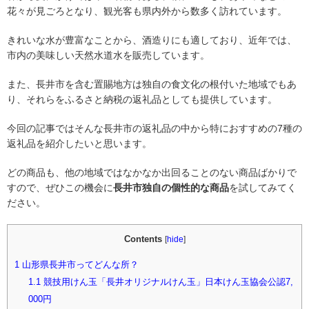
花々が見ごろとなり、観光客も県内外から数多く訪れています。
きれいな水が豊富なことから、酒造りにも適しており、近年では、
市内の美味しい天然水道水を販売しています。
また、長井市を含む置賜地方は独自の食文化の根付いた地域でもあ
り、それらをふるさと納税の返礼品としても提供しています。
今回の記事ではそんな長井市の返礼品の中から特におすすめの7種の
返礼品を紹介したいと思います。
どの商品も、他の地域ではなかなか出回ることのない商品ばかりで
すので、ぜひこの機会に
長井市独自の個性的な商品
を試してみてく
ださい。
Contents
[
hide
]
1
山形県長井市ってどんな所？
1.1
競技用けん玉「長井オリジナルけん玉」日本けん玉協会公認7,
000円