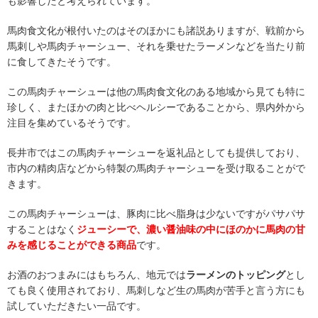
も影響したと考えられています。
馬肉食文化が根付いたのはそのほかにも諸説ありますが、戦前から
馬刺しや馬肉チャーシュー、それを乗せたラーメンなどを当たり前
に食してきたそうです。
この馬肉チャーシューは他の馬肉食文化のある地域から見ても特に
珍しく、またほかの肉と比べヘルシーであることから、県内外から
注目を集めているそうです。
長井市ではこの馬肉チャーシューを返礼品としても提供しており、
市内の精肉店などから特製の馬肉チャーシューを受け取ることがで
きます。
この馬肉チャーシューは、豚肉に比べ脂身は少ないですがパサパサ
することはなく
ジューシーで、濃い醤油味の中にほのかに馬肉の甘
みを感じることができる商品
です。
お酒のおつまみにはもちろん、地元では
ラーメンのトッピング
とし
ても良く使用されており、馬刺しなど生の馬肉が苦手と言う方にも
試していただきたい一品です。